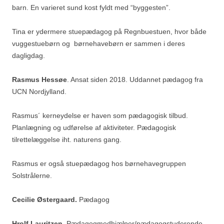
barn. En varieret sund kost fyldt med “byggesten”.
Tina er ydermere stuepædagog på Regnbuestuen, hvor både
vuggestuebørn og børnehavebørn er sammen i deres
dagligdag.
Rasmus Hessøe
. Ansat siden 2018. Uddannet pædagog fra
UCN Nordjylland.
Rasmus´ kerneydelse er haven som pædagogisk tilbud.
Planlægning og udførelse af aktiviteter. Pædagogisk
tilrettelæggelse iht. naturens gang.
Rasmus er også stuepædagog hos børnehavegruppen
Solstrålerne.
Cecilie Østergaard.
Pædagog
Hrolf Lauritzen.
Pædagogmedhjælper/pædagogstuderende.