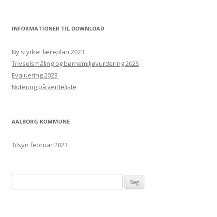
INFORMATIONER TIL DOWNLOAD
Ny styrket læreplan 2023
Trivselsmåling og børnemiljøvurdering 2025
Evaluering 2023
Notering på venteliste
AALBORG KOMMUNE
Tilsyn februar 2023
S
ø
g
e